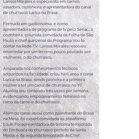
Larissa Morales é especialista em carnes,
assadora, cozinheira, e apresentadora do canal
de churrasco Larica na Brasa.
Formada em gastronomia, e como
apresentadora de programa de tv pelo Senac, a
cozinheira, colunista convidada da Folha de São
Paulo e chef quinzenal do Programa Vou te
contar na Rede TV, Larissa Morales resolveu
enveredar por um terreno pouco povoado por
mulheres, o do churrasco
.
Amparada nos conhecimentos técnicos
adquiridos na faculdade, criou há 6 anos o canal
Larica na Brasa, sendo pioneira e a primeira
mulher a ter um canal de churrasco no YT.
Atualiza seu conteúdo três vezes por semana,
evidenciando empoderamento feminino no
ramo da carne e do churrasco.
Além do canal atuou como palestrante do Brasa
na Mesa, foi expert convidada da plataforma
EduK. Foi apresentadora da terceira temporada
do Em busca do churrasco perfeito da Santa
Massa, e da segunda temporada do Chef